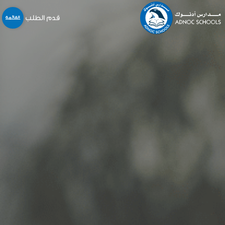
قدم الطلب
القائمة
نبذة عنا
المدارس
المنهاج
التسجيل و القبول
خدمات أخرى
المركز الإعلامي
الخدمات الالكترونية
الوظائف
اتّصل بنا
English