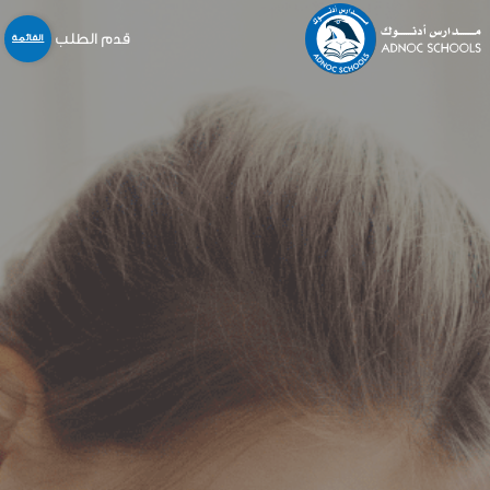
قدم الطلب
القائمة
نبذة عنا
المدارس
المنهاج
التسجيل و القبول
خدمات أخرى
المركز الإعلامي
الخدمات الالكترونية
الوظائف
اتّصل بنا
English