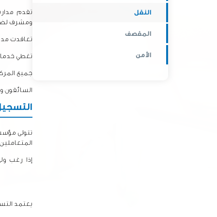
تقدم مدارس
النقل
ومشرف لضما
المقصف
تعاقدت مدار
الأمن
تغطي خدمات
جميع المركب
السائقون
و
التسجيل
تتولى مؤسسة
المتعاملين.
إذا رغب ول
noc.sch.ae
يعتمد التس