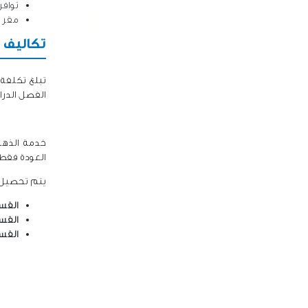
توافر
مقر إ
تكاليف ا
الفصل الدرا
خدمة الذها
العودة فقط 
يتم تحصيل رس
القسط
القسط
القس