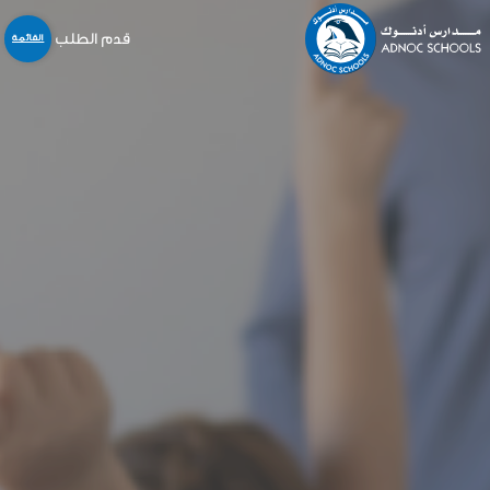
قدم الطلب
القائمة
نبذة عنا
المدارس
المنهاج
التسجيل و القبول
خدمات أخرى
المركز الإعلامي
الخدمات الالكترونية
الوظائف
اتّصل بنا
English