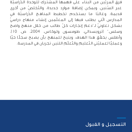
فرق المربّين من البناء على فهمها المشترك للوحدة الدّراسيّة
عبر السّنين. ويمكن إضافة موارد جديدة، والتّخلصّ من أخرى
قديمة. وغالبًا ما يستخدم تخطيط المناهج الدّراسيّة في
المدارس الّتي يطلب فيها إلى المعلّمين إنشاء منهاج دراسيّ
بشكل تعاونيّ لـ”دعم إنجازات كلّ طالب من خلال منهج واضح
وسلس.” (ترويسدالي، طومسون ولوكاس، 2004، ص. 10).
وأطلس يحقّق هذا الهدف، ويتيح للمنهج بأن يصبح سجلًّا حيًّا
وعمليًّا لعمليّتي التّعليم والتّعلّم اللتين تجريان في المدرسة.
التسجيل و القبول