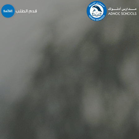
قدم الطلب
القائمة
نبذة عنا
المدارس
المنهاج
التسجيل و القبول
خدمات أخرى
المركز الإعلامي
الخدمات الالكترونية
الوظائف
اتّصل بنا
English