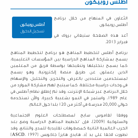
أطلس روبيكون
​التّعاون في المنهاج من خلال برنامج
أطلس روبيكون
أطلس روبيكون
تسجيل الدخول
أعد هذه الصفحة ستيفاني بروك في
فبراير 2013
.
برنامج أطلس لتخطيط المناهج هو برنامج لتخطيط المناهج
يسمح بمشاركة المناهج الدراسية بين المؤسسات التعليمية،
كما يسمح بتحليلها وتنقيحها بواسطة فريق من المعلمين
الذين يعملون عن طريق منصة إلكترونية. وهو يسمح
لمستخدمين متعددين بالعرض، والتحرير، والتحليل، والإسهام
في وحدات دراسية مختلفة، كما سيتيح لهم مشاركة الموارد من
خلال البرنامج عبر شبكة الإنترنت. وقد تم إطلاق نظام أطلس في
عام 1989، واستمر في النمو بشعبية كبيرة، والآن تستخدمه
حوالي 20,000 مدرسة في أكثر من 120 بلدا حول العالم
.
ووفقا لقاموس سايج لمصطلحات العلوم الاجتماعية
والسلوكية (2009)، فإن “تخطيط المناهج الدراسية وضع بعد
الحرب العالمية الثانية كمصفوفات تقليدية للمدى والتتابع، وقد
تطورت لاحقا على يد [د. هايدي هايز] جاكوبس
(ASCD، 1997)