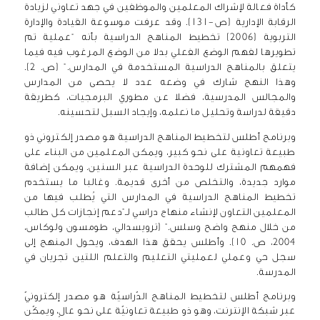
كأداة فعالة لإشراك المعلمين والموظفين في جهد تعاوني لزيادة
الرقابة الإدارية (ص-131). وقد عرفت موسوعة القيادة والإدارة
التربوية (2006) تخطيط المناهج الدراسية بأنه “عملية تم
تطويرها لفهم الوضع الفعلي بدلا من الوضع المرغوب فيه فيما
يتعلق بالمناهج الدراسية المستخدمة في المدارس.” (ص. 2).
وهذا النهج شارك في وضعه عدد لا يحصى من المدارس
والمجالس المدرسية، فضلا عن مطوري البرمجيات، كطريقة
دقيقة لدراسة وتحليل ما نعلمه، وإيجاد السبل لتحسينه
.
وبرنامج أطلس لتخطيط المناهج الدراسية هو مصدر إلكتروني ذو
طبيعة تعاونية على نحو كبير، ويمكن المعلمين من البناء على
فهمهم المشترك للوحدة الدراسية عبر السنين. ويمكن إضافة
موارد جديدة، والتخلص من أخرى قديمة. وغالبا ما يستخدم
تخطيط المناهج الدراسية في المدارس التي يُطلب فيها من
المعلمين التعاون لإنشاء منهاج دراسي لـ”دعم إنجازات كل طالب
من خلال منهج واضح وسلس.” (ترويسدالي، طومسون ولوكاس،
2004، ص. 10). وأطلس يحقق هذا الهدف، ويحول المنهج إلى
سجل حي
وعملي لعمليتي التعليم والتعلم اللتين تجريان في
المدرسة
.
وبرنامج أطلس لتخطيط المناهج الدّراسيّة هو مصدر إلكترونيّ
عبر شبكة الإنترنت، وهو ذو طبيعة تعاونيّة على نحو عالٍ، ويمكّن