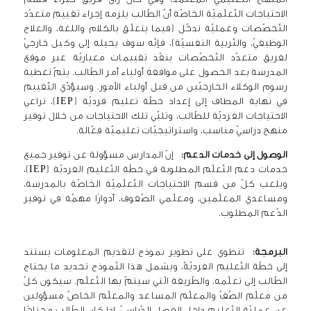
الاحتياجات التّعلّميّة الخاصّة أنّ الطّالب يلزمه إجراء تقييم متعدّد
التّخصّصات وعمليّة تدخّل (فيما يتعلّق بالكلام واللغة، والعلاج
الوظيفيّ، والتّربية النفسيّة)، فإنّه سوف يحيله إلى وكيل خارجيّ
لفريق متعدّد التّخصّصات ينفّذ تقييمات معياريّة عبر موقع
المدرسة بعد الحصول على موافقة أولياء أمر الطّالب. يتمّ تغطية
رسوم الوكلاء الخارجيّين من قبل أولياء الأمور. وسيؤدّي التّقييم
في نهاية المطاف إلى إعداد خطّة تعليم فرديّة (IEP)، تراعي
الاحتياجات الفرديّة للطّالب، وتلبّي تلك الاحتياجات من خلال توفير
منهج دراسيّ مناسب، واستراتيجيّات تعليميّة فعّالة.
الوصول إلى خدمات الدعم:
إنّ المدارس مسؤولة عن توفير جميع
خدمات دعم التّعلّم المطلوبة في خطّة التّعليم الفرديّة (IEP)،
ويلعب كلّ من قسم الاحتياجات التّعلّميّة الخاصّة بالمدرسة،
ومساعدي المعلّمين، ومعلّمي الصّفوف، أدوارًا مهمّة في توفير
الدّعم المطلوب.
البرمجة:
تنطوي على تطوير نموذج لتقديم المعلومات يستند
إلى خطّة التّعليم الفرديّةّ، ويشمل هذا النّموذج تحديد ما يحتاج
الطّالب إلى تعلّمه، والطّريقة الّتي سيتمّ بها التّعلّم. سيكون كلّ
من معلّم الصّفّ والمعلّم المساعد والمعلّم الخاصّ مسؤولين
عن عمليّة التّعليم داخل الفصل الدّراسيّ. إذا كان الطّالب محتاجًا