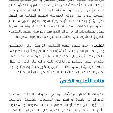
إلى جلسات علاجيّة محدّدة من مثل: علاج الكلام واللغة/ أو العلاج
الوظيفيّ يمكن أن يقوم موظّف الوكالة الخارجيّة بتوفير هذه
الخدمة سواء عبر موقع المدرسة (بوجود الطّالب في الصّف
الدّراسيّ أو بفصله عنه) أو خارجيًّا. سوف يقوم تعاون مستمرّ
ووثيق مع الجهات المقدّمة للخدمات الخارجيّة، وسوف يسمح
لهذه الجهات بإجراء زيارات إلى المدرسة، ومراقبة الصّفّ، والاجتماع
بالفريق المشرف على الطّالب بعد نيل موافقة إدارة المدرسة.
التقييم:
بعد تنفيذ خطّة التّعليم الفرديّة، على المعلّمين
وخبراء قسم الاحتياجات التّعلّمّيّة الخاصّة تقييم آثارها لتحديد ما
إذا كان تمّ التّوصّل إلى تحقيق النّتائج المرجوّة منها. يجب عقد
اجتماع رسميّ لاستعراض النّتائج ثلاث مرّات على الأقلّ في خلال
العام الدّراسيّ، لجميع الطّلّاب الّذين يتلقّون دعمًا إضافيًّا. وسوف
يحضر هذه الاجتماعات الأطراف المعنيّة بهؤلاء الطّلاب كافّة.
فئات التّعليم الخاصّ
صعوبات التّعلم المحدّدة:
وتعني صعوبات التّعلّم المحدّدة
اضطرابًا في واحدة أو أكثر من العمليّات النّفسيّة الأساسيّة
المسؤولة عن فهم أو استخدام اللغة المنطوقة أو المكتوبة
والّتي قد تتجلّى في نقص القدرة على الاستماع، والتّفكير،