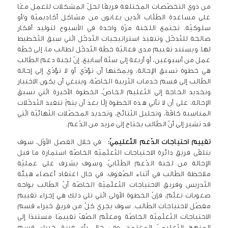
من ذوي التخصّصات المختلفة فريقًا لحلّ المشكلات للعمل معًا
على مساعدة الطّلّاب الّذين يعانون من مشاكل أكاديميّة و/أو
سلوكيّة. تجتمع اللجنة مرّة واحدة في الأسبوع لتوليد أفكار
صالحة للتّدخّل وتنفيذ استراتيجيات التّدخّل الّتي سبق التّخطيط
لها. ويستند تقييم مدى فعاليّة خطّة التّدخّل لطالب ما، إلى خطّة
عمل من أسبوعين، أو أربعة إلى ستّة أسابيع. إنّ لجنة دعم الطّالب
هي خطوة تسبق الإحالة، ويمكنها أن تؤدّي أو لا تؤدّي إلى إحالة
الطّالب إلى قسم خدمات التّربية الخاصّة، وينبغي أن يكون الاختبار
وتحديد الحاجة إلى التّعليم الخاصّ، الخطوة الأخيرة الّتي تسبق
الإحالة، على أن لا تأتي هذه الخطوة إلّا بعد أن يتمّ تنفيذ التّدخّلات
المناسبة كافّةً، وتحليل النّتائج، وتحديد المحصّلات النّهائيّة الّتي
قد تشير إلى أنّ الطّالب يحتاج إلى مزيد من الدّعم.
تقييم احتياجات الدّعم التّعليميّ:
في خلال الفصل الأوّل، سوف
يتلقّى فريق دائرة الاحتياجات التّعلّميّة الخاصّة استمارة ما قبل
الإحالة من لجنة الدّعم الطّلّابيّ، وسوف يشرف على عمليّة
ملاحظة الطّالب في أثناء الصّفوف. في حال اعتقاد أعضاء هيئة
التّدريس وفريق الاحتياجات التّعلّميّة الخاصّة أنّ الطّالب يواجه
صعوبات تعلّم، فإنّ الخطوة الأولى الّتي تلي ذلك هي إجراء تقييم
مفصّل لاحتياجات الطّالب. سوف يجري كلّ من فريق خبراء قسم
الاحتياجات التّعلّميّة الخاصّة ومعلّم الصّفّ تقييمًا مستندًا إلى
المنهج التّعليميّ المعتمد، وفي حال رأى فريق خبراء قسم