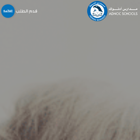
قدم الطلب
القائمة
نبذة عنا
المدارس
المنهاج
التسجيل و القبول
خدمات أخرى
المركز الإعلامي
الخدمات الالكترونية
الوظائف
اتّصل بنا
English