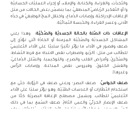
والتّحدّث، والقراءة، والكتابة، والإملاء، أو إجراء العمليّات الحسابيّة
و/ أو التّفكير الرّياضيّ المنطقيّ، بما يتضمّن بعض الحالات من مثل
الإعاقات الإدراكيّة، وإصابات الدّماغ، واختلال المخّ الوظيفيّ في حدّه
الأدنى، وعسر القراءة، والحُبسة النّمائيّة.
الإعاقات ذات الصّلة بالحالة الجسديّة والصّحّيّة:
وهذا يعني
المشاكل الجسديّة والصّحّيّة المزمنة أو الحادّة الّتي تؤدّي إلى
ضعف وقصور في الأداء ما يؤثّر تأثيرًا سلبيًّا على الأداء التّعليميّ
للطّالب من مثل: (الرّبو، واضطراب نقص الانتباه مع فرط النّشاط،
والسّكّريّ، وأمراض القلب والصرع، واللوكيميا، والشّلل الدّماغيّ،
والفشل الكلويّ، وفيروس نقص المناعة، وإصابات الرّأس
وغيرها).
ضعف الحواسّ:
ضعف البصر؛ ويعني ضعف في الرّؤية، حتّى مع
استخدام النّظّارات أو العدسات الطّبّيّة، وهو يؤثّر سلبًا على الأداء
التّعليميّ للطّالب. ويشمل مصطلح الإعاقة البصريّة كلًّا من
ضعف الإبصار الجزئيّ والعمى التّامّ. ضعف السّمع بما في ذلك
الصّمم؛ ويعني ضعفًا يؤثّر سلبًا على الأداء التعّليميّ للطّالب؛ وقد
يكون دائمًا أو مؤقّتًا.
اضطّراب الكلام واللغة:
ويعني اضطّراب الكلام واللغة وجود
اضطراب في التّواصل من مثل التّأتأة، وضعف الصّياغة، وضعف