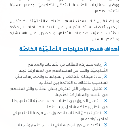
ووضع المقاربات الصّالحة للتّدخّل الأكاديميّ، ودعم عمليّة
التّعلّم لديهم.
وبالإضافة إلى ذلك، يهدف قسم الاحتياجات التّعلّمّيّة الخاصّة إلى
تمكين أعضاء هيئة التّدريس من تلبية الاحتياجات المحدّدة
للطّلّاب، وتعرّف صعوبات التّعلّم، والحصول على الاستشارة
والدّعم اللازمين.
أهداف قسم الاحتياجات التّعلّمّيّة الخاصّة
⦿
زيادة مشاركة الطّلّاب في الثّقافات والمناهج
التّعليميّة، والحدّ من استبعادهم من المشاركة فيها.
⦿
إعادة هيكلة الثّقافات والسّياسات والممارسات حتّى
تستجيب للاختلافات القائمة بين الطّلّاب.
⦿
تقليل الحواجز الّتي تعترض بعض الطّلّاب والّتي تمنعهم
من التّعلّم والمشاركة الصّفّيّة.
⦿
استغلال الفروق بين الطّلّاب لدعم عمليّة التّعلّم، بدلًا
من النّظر إليها كمشاكل يجب حلّها.
⦿
الاعتراف بحقّ الطّلّاب بالحصول على فرصة التّعليم في
أماكن تواجدهم.
⦿
التّأكيد على دور المدرسة في بناء المجتمع وتنمية