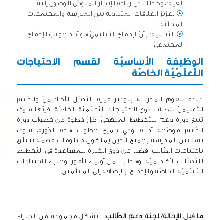
القيم، وكذلك في زيادة الإنجاز المتوخّى الوصول إليه.
⦿
تعزيز العلاقات المتبادلة بين المدرسة والمجتمعات
المحلّيّة.
⦿
التّسليم بأنّ الإدماج التّعليميّ هو أحد جوانب الإدماج
المجتمعيّ.
الوظيفة الأساسيّة لقسم الاحتياجات
التّعلّمّيّة الخاصّة
عندما تقوم المدرسة بتوفير ميزة التّدخّل الأكاديميّ والدّعم
التّعليميّ للطّلاب ذوي الاحتياجات التّعلّميّة الخاصّة، فإنّها سوف
تتبع دورة دعم للتّخطيط المنهجيّ. كلّ خطوة من خطوات دورة
الدّعم موضّحة أدناه. وفي جميع خطوات هذه الدّورة، سوف
تستعين المدرسة بجميع الّذين يملكون معلومات مهمّة تتعلّق
باحتياجات الطّالب، فضلًا عن ذوي الخبرة للمساعدة في التّخطيط
للتّدخّلات الأكاديميّة. وهذا يشمل أولياء الأمور، وخبراء الاحتياجات
التّعلّميّة الخاصّة والإدماج، بالإضافة إلى المعلّمين.
ما قبل الإحالة/ لجنة دعم الطّالب:
تشكّل مجموعة من الخبراء