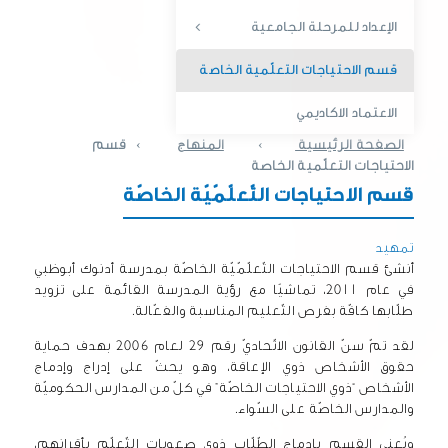
الإعداد للمرحلة الجامعية
قسم الاحتياجات التعلّمية الخاصة
الاعتماد الاكاديمي
الصفحة الرئيسية
›
المنهاج
›
قسم
الاحتياجات التعلّمية الخاصة
قسم الاحتياجات التّعلّمّيّة الخاصّة
تمهيد
أنشئ قسم الاحتياجات التّعلّمّيّة الخاصّة بمدرسة أدنوك أبوظبي
في عام 2011، تماشيًا مع رؤية المدرسة القائمة على تزويد
طلّابها كافّة بفرص التّعليم المناسبة والفعّالة.​
لقد تمّ سنّ القانون الاتّحاديّ رقم 29 لعام 2006 بهدف حماية
حقوق الأشخاص ذوي الإعاقة، وهو يحثّ على إدراج وإدماج
الأشخاص “ذوي الاحتياجات الخاصّة” في كلّ من المدارس الحكوميّة
والمدارس الخاصّة على السّواء.
ويُعنى القسم بإدماج الطّلّاب ذوي صعوبات التّعلّم بأقرانهم،