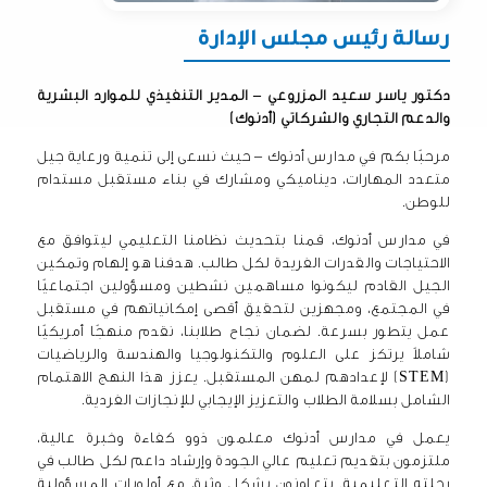
رسالة رئيس مجلس الإدارة
دكتور ياسر سعيد المزروعي – المدير التنفيذي للموارد البشرية
والدعم التجاري والشركاتي (أدنوك)
مرحبًا بكم في مدارس أدنوك – حيث نسعى إلى تنمية ورعاية جيل
متعدد المهارات، ديناميكي ومشارك في بناء مستقبل مستدام
للوطن.
في مدارس أدنوك، قمنا بتحديث نظامنا التعليمي ليتوافق مع
الاحتياجات والقدرات الفريدة لكل طالب. هدفنا هو إلهام وتمكين
الجيل القادم ليكونوا مساهمين نشطين ومسؤولين اجتماعيًا
في المجتمع، ومجهزين لتحقيق أقصى إمكانياتهم في مستقبل
عمل يتطور بسرعة. لضمان نجاح طلابنا، نقدم منهجًا أمريكيًا
شاملاً يرتكز على العلوم والتكنولوجيا والهندسة والرياضيات
(STEM) لإعدادهم لمهن المستقبل. يعزز هذا النهج الاهتمام
الشامل بسلامة الطلاب والتعزيز الإيجابي للإنجازات الفردية.
يعمل في مدارس أدنوك معلمون ذوو كفاءة وخبرة عالية،
ملتزمون بتقديم تعليم عالي الجودة وإرشاد داعم لكل طالب في
رحلته التعليمية. يتعاونون بشكل وثيق مع أولويات المسؤولية