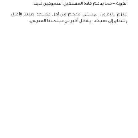
القوية – مما يدعم قادة المستقبل الطموحين لدينا.
نلتزم بالتعاون المستمر معكم من أجل مصلحة طلابنا الأعزاء
ونتطلع إلى دمجكم بشكل أكبر في مجتمعنا المدرسي.
التسجيل و القبول
كيفية التقديم
استفسر الآن