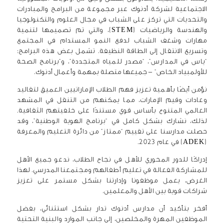
الاجتماعية لشركة أدنوك عبر مجموعة من البرامج والمبادرات
والتحديات التي تركز على الشباب في مجال العلوم والتكنولوجيا
والهندسة والرياضيات (STEM)، والتي تم تصميمها لتنمية
مهارات وشغف الشباب لدفع النمو المستدام في المجتمع
وتسريع الانتقال إلى الطاقة النظيفة. تشمل بعض هذه البرامج:
“ياس في المدارس”، “مصدر للمياه المتجددة”، و”برنامج الصحة
للأولمبياد الخاص” – جميعها متصلة بمهمة وأعمال أدنوك.
نؤمن أيضًا بأهمية تعزيز فهم الطلاب الإماراتيين العميق لتقاليد
وعادات وقيم الإمارات، مما يمكنهم من التنقل في المشهد
العالمي المتنوع بأساس قوي مستندًا على خلفيتهم الثقافية.
لذلك، نشارك بشكل كامل في “برنامج الهوية الوطنية”، وقد
حصلت مدارسنا على تقييم “ممتاز” من دائرة التعليم والمعرفة
(ADEK) في عام 2023.
إدراكًا للدور المحوري للأهل في نجاح الطلاب، ندعو جميع الأهل
للمشاركة الفعالة في تعليم أطفالهم ومجتمعنا المدرسي. لهذا
الغرض، يعمل موظفونا وإدارتنا بشكل مستمر على تعزيز
شراكات قوية بين الأهل والمعلمين.
أفخر بتأكيد أن مدارس أدنوك تدار بشكل استثنائي، بفضل
الموظفين المهرة والمخلصين، إلى جانب الموارد والبنية التحتية