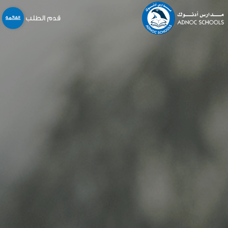
قدم الطلب
القائمة
نبذة عنا
المدارس
المنهاج
التسجيل و القبول
خدمات أخرى
المركز الإعلامي
الخدمات الالكترونية
الوظائف
اتّصل بنا
English