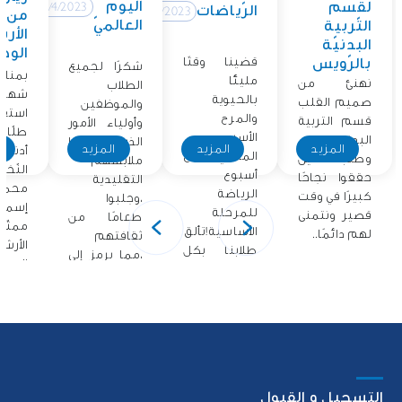
اليوم
لقسم
12/4/2023
الرّياضات
12/4/2023
من
العالميّ
التّربية
الأر
البدنيّة
الوطن
قضينا وقتًا
بالرّويس
شكرًا لجميع
بمناس
مليئًا
نهنئ من
الطلاب
شهر ا
بالحيوية
صميم القلب
والموظفين
استق
والمرح
قسم التربية
وأولياء الأمور
طلّاب
الأسبوع
البدنية
الذين ارتدوا
المزيد
المزيد
المزيد
ا
أدنو
الماضي مع
وطلابنا الذين
ملابسهم
النّخل
أسبوع
حققوا نجاحًا
التقليدية
محمّد
الرياضة
كبيرًا في وقت
،وجلبوا
إسما
للمرحلة
قصير ونتمنى
طعامًا من
ممثّ
الأساسية!تألق
لهم دائمًا..
ثقافتهم
الأرش
طلابنا بكل
،مما يرمز إلى
الوطني
حماسهم
فخرهم..
أشرك.
التسجيل و القبول