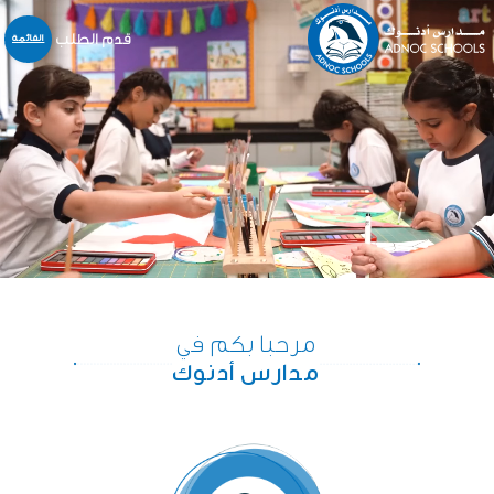
قدم الطلب
القائمة
نبذة عنا
المدارس
المنهاج
التسجيل و القبول
خدمات أخرى
المركز الإعلامي
الخدمات الالكترونية
مرحبا بكم في
الوظائف
مدارس أدنوك
اتّصل بنا
English