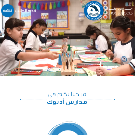
قدم الطلب
القائمة
نبذة عنا
المدارس
المنهاج
التسجيل و القبول
خدمات أخرى
المركز الإعلامي
الخدمات الالكترونية
مرحبا بكم في
الوظائف
مدارس أدنوك
اتّصل بنا
English