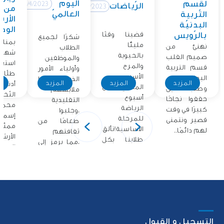
اليوم
لقسم
12/4/2023
الرّياضات
12/4/2023
من
العالميّ
التّربية
الأر
البدنيّة
الوطن
قضينا وقتًا
بالرّويس
شكرًا لجميع
بمناس
مليئًا
نهنئ من
الطلاب
شهر ا
بالحيوية
صميم القلب
والموظفين
استق
والمرح
قسم التربية
وأولياء الأمور
طلّاب
الأسبوع
البدنية
الذين ارتدوا
المزيد
المزيد
المزيد
ا
أدنو
الماضي مع
وطلابنا الذين
ملابسهم
النّخل
أسبوع
حققوا نجاحًا
التقليدية
محمّد
الرياضة
كبيرًا في وقت
،وجلبوا
إسما
للمرحلة
قصير ونتمنى
طعامًا من
ممثّ
الأساسية!تألق
لهم دائمًا..
ثقافتهم
الأرش
طلابنا بكل
،مما يرمز إلى
الوطني
حماسهم
فخرهم..
أشرك.
التسجيل و القبول