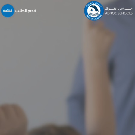
قدم الطلب
القائمة
نبذة عنا
المدارس
المنهاج
التسجيل و القبول
خدمات أخرى
المركز الإعلامي
الخدمات الالكترونية
الوظائف
اتّصل بنا
English