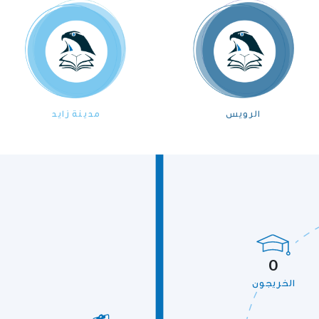
الرويس
مدينة زايد
0
الخريجون