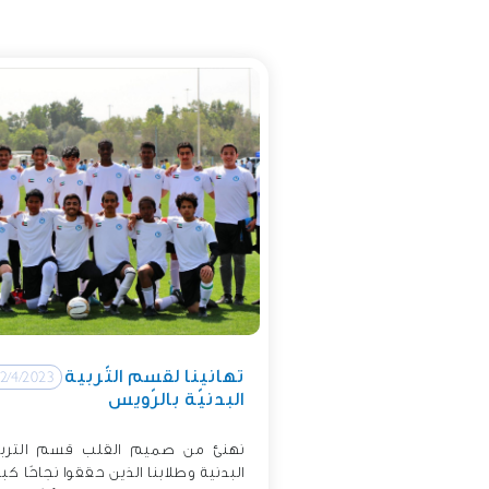
تهانينا لقسم التّربية
2/4/2023
البدنيّة بالرّويس
نهنئ من صميم القلب قسم التربي
البدنية وطلابنا الذين حققوا نجاحًا كبير