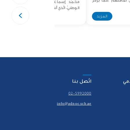
ن ثقافتهم ،مما يرمز
محمّد إسماعيل ممثّلُا عن الأرشيف
الوطنيّ، الّذي أشرك..
المزيد
المزيد
امي
اتّصل بنا
02-5992000
info@adnoc.sch.ae