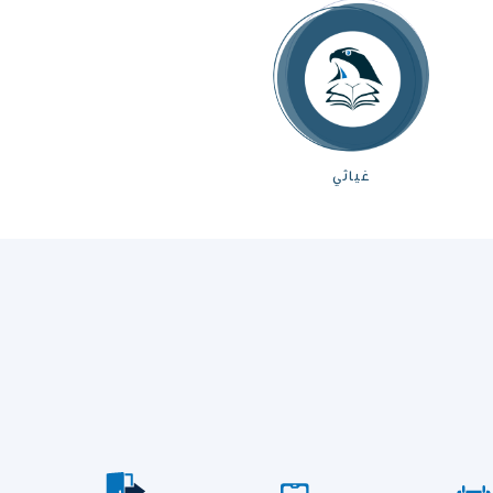
غياثي