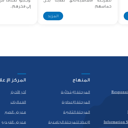
للمرحلة الأساسية!تألق طلابنا بكل
،وجلبوا طعامًا م
حماسهم
إلى فخرهم..
المزيد
المنهاج
المركز الإعل
Responsi
المرحلة الإبتدائية
آخر الأخبار
المرحلة الإعدادية
الفعاليات
المرحلة الثانوية
معرض الصور
Information S
الإعداد للمرحلة الجامعية
معرض الفيديو