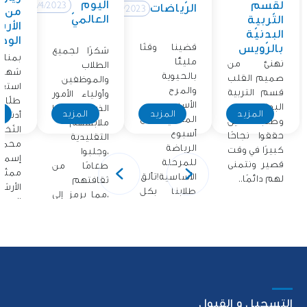
اليوم
لقسم
12/4/2023
الرّياضات
12/4/2023
من
العالميّ
التّربية
الأر
البدنيّة
الوطن
قضينا وقتًا
بالرّويس
شكرًا لجميع
بمناس
مليئًا
نهنئ من
الطلاب
شهر ا
بالحيوية
صميم القلب
والموظفين
استق
والمرح
قسم التربية
وأولياء الأمور
طلّاب
الأسبوع
البدنية
الذين ارتدوا
المزيد
المزيد
المزيد
ا
أدنو
الماضي مع
وطلابنا الذين
ملابسهم
النّخل
أسبوع
حققوا نجاحًا
التقليدية
محمّد
الرياضة
كبيرًا في وقت
،وجلبوا
إسما
للمرحلة
قصير ونتمنى
طعامًا من
ممثّ
الأساسية!تألق
لهم دائمًا..
ثقافتهم
الأرش
طلابنا بكل
،مما يرمز إلى
الوطني
حماسهم
فخرهم..
أشرك.
التسجيل و القبول