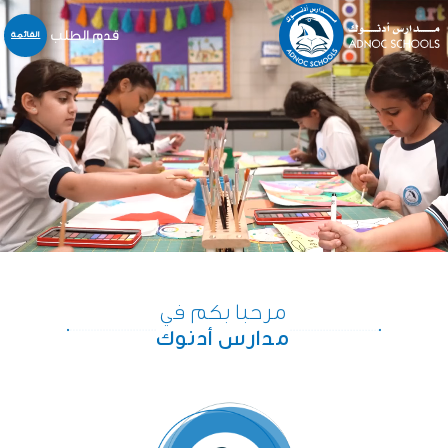
قدم الطلب
القائمة
نبذة عنا
المدارس
المنهاج
التسجيل و القبول
خدمات أخرى
المركز الإعلامي
الخدمات الالكترونية
مرحبا بكم في
الوظائف
مدارس أدنوك
اتّصل بنا
English