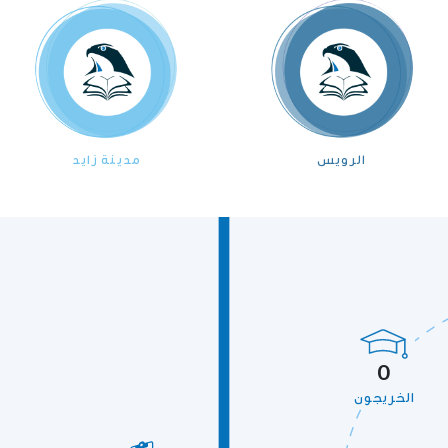
الرويس
مدينة زايد
0
الخريجون