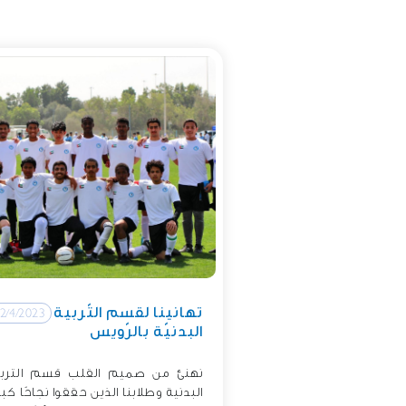
تهانينا لقسم التّربية
2/4/2023
البدنيّة بالرّويس
نهنئ من صميم القلب قسم التربي
البدنية وطلابنا الذين حققوا نجاحًا كبير