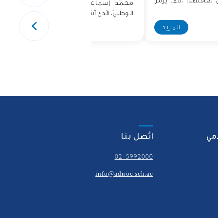
ن ثقافتهم ،مما يرمز
محمّد إسماعيل ممثّلُا عن الأرشيف
الوطنيّ، الّذي أشرك..
المزيد
المزيد
امي
اتّصل بنا
02-5992000
info@adnoc.sch.ae