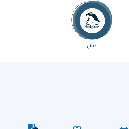
غياثي