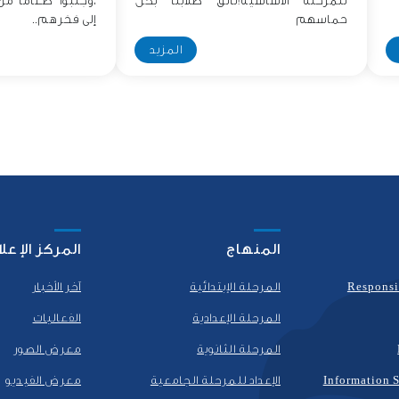
للمرحلة الأساسية!تألق طلابنا بكل
،وجلبوا طعامًا م
حماسهم
إلى فخرهم..
المزيد
المنهاج
المركز الإعل
Responsi
المرحلة الإبتدائية
آخر الأخبار
المرحلة الإعدادية
الفعاليات
المرحلة الثانوية
معرض الصور
Information S
الإعداد للمرحلة الجامعية
معرض الفيديو