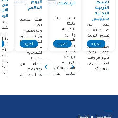
اليوم
لقسم
12/4/2023
الرّياضات
12/4/2023
من
العالميّ
التّربية
الأر
البدنيّة
الوطن
قضينا وقتًا
بالرّويس
شكرًا لجميع
بمناس
مليئًا
نهنئ من
الطلاب
شهر ا
بالحيوية
صميم القلب
والموظفين
استق
والمرح
قسم التربية
وأولياء الأمور
طلّاب
الأسبوع
البدنية
الذين ارتدوا
المزيد
المزيد
المزيد
ا
أدنو
الماضي مع
وطلابنا الذين
ملابسهم
النّخل
أسبوع
حققوا نجاحًا
التقليدية
محمّد
الرياضة
كبيرًا في وقت
،وجلبوا
إسما
للمرحلة
قصير ونتمنى
طعامًا من
ممثّ
الأساسية!تألق
لهم دائمًا..
ثقافتهم
الأرش
طلابنا بكل
،مما يرمز إلى
الوطني
حماسهم
فخرهم..
أشرك.
التسجيل و القبول