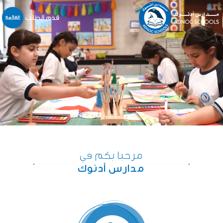
قدم الطلب
القائمة
نبذة عنا
المدارس
المنهاج
التسجيل و القبول
خدمات أخرى
المركز الإعلامي
الخدمات الالكترونية
مرحبا بكم في
الوظائف
مدارس أدنوك
اتّصل بنا
English