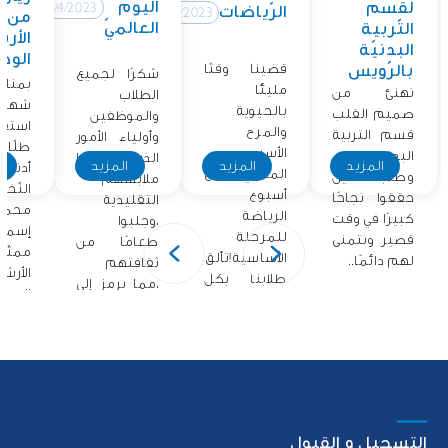
اليوم
لقسم
12/4/2023
الرّياضات
12/4/2023
من
العالميّ
التّربية
الأر
البدنيّة
الوطن
قضينا وقتًا
بالرّويس
شكرًا لجميع
بمناس
مليئًا
نهنئ من
الطلاب
شهر ا
بالحيوية
صميم القلب
والموظفين
استق
والمرح
قسم التربية
وأولياء الأمور
طلّاب
الأسبوع
البدنية
الذين ارتدوا
المزيد
المزيد
المزيد
ا
أدنو
الماضي مع
وطلابنا الذين
ملابسهم
النّخل
أسبوع
حققوا نجاحًا
التقليدية
محمّد
الرياضة
كبيرًا في وقت
،وجلبوا
إسما
للمرحلة
قصير ونتمنى
طعامًا من
ممثّ
الأساسية!تألق
لهم دائمًا..
ثقافتهم
الأرش
طلابنا بكل
،مما يرمز إلى
الوطني
حماسهم
فخرهم..
أشرك.
التسجيل و القبول