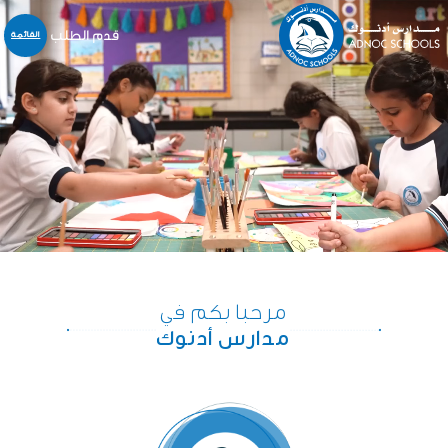
قدم الطلب
القائمة
نبذة عنا
المدارس
المنهاج
التسجيل و القبول
خدمات أخرى
المركز الإعلامي
الخدمات الالكترونية
مرحبا بكم في
الوظائف
مدارس أدنوك
اتّصل بنا
English