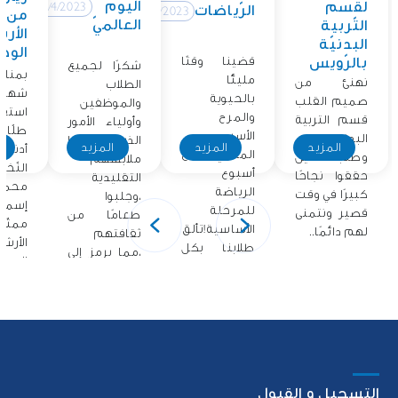
اليوم
لقسم
12/4/2023
الرّياضات
12/4/2023
من
العالميّ
التّربية
الأر
البدنيّة
الوطن
قضينا وقتًا
بالرّويس
شكرًا لجميع
بمناس
مليئًا
نهنئ من
الطلاب
شهر ا
بالحيوية
صميم القلب
والموظفين
استق
والمرح
قسم التربية
وأولياء الأمور
طلّاب
الأسبوع
البدنية
الذين ارتدوا
المزيد
المزيد
المزيد
ا
أدنو
الماضي مع
وطلابنا الذين
ملابسهم
النّخل
أسبوع
حققوا نجاحًا
التقليدية
محمّد
الرياضة
كبيرًا في وقت
،وجلبوا
إسما
للمرحلة
قصير ونتمنى
طعامًا من
ممثّ
الأساسية!تألق
لهم دائمًا..
ثقافتهم
الأرش
طلابنا بكل
،مما يرمز إلى
الوطني
حماسهم
فخرهم..
أشرك.
التسجيل و القبول