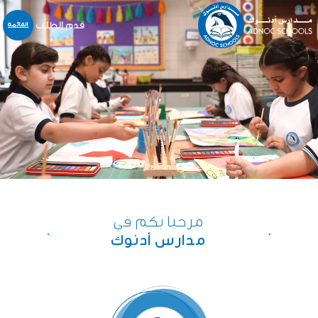
قدم الطلب
القائمة
نبذة عنا
المدارس
المنهاج
التسجيل و القبول
خدمات أخرى
المركز الإعلامي
الخدمات الالكترونية
مرحبا بكم في
الوظائف
مدارس أدنوك
اتّصل بنا
English