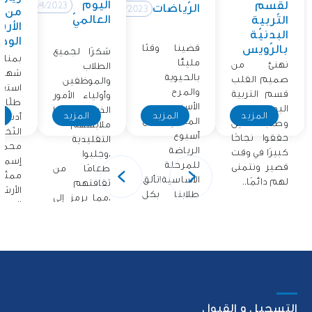
اليوم
لقسم
12/4/2023
الرّياضات
12/4/2023
من
العالميّ
التّربية
الأر
البدنيّة
الوطن
قضينا وقتًا
بالرّويس
شكرًا لجميع
بمناس
مليئًا
نهنئ من
الطلاب
شهر ا
بالحيوية
صميم القلب
والموظفين
استق
والمرح
قسم التربية
وأولياء الأمور
طلّاب
الأسبوع
البدنية
الذين ارتدوا
المزيد
المزيد
المزيد
ا
أدنو
الماضي مع
وطلابنا الذين
ملابسهم
النّخل
أسبوع
حققوا نجاحًا
التقليدية
محمّد
الرياضة
كبيرًا في وقت
،وجلبوا
إسما
للمرحلة
قصير ونتمنى
طعامًا من
ممثّ
الأساسية!تألق
لهم دائمًا..
ثقافتهم
الأرش
طلابنا بكل
،مما يرمز إلى
الوطني
حماسهم
فخرهم..
أشرك.
التسجيل و القبول