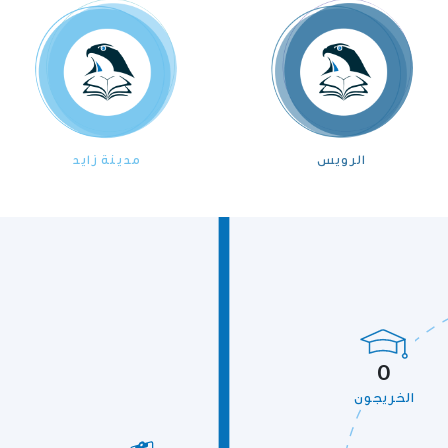
الرويس
مدينة زايد
0
الخريجون