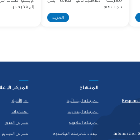
للمرحلة الأساسية!تألق طلابنا بكل
،وجلبوا طعامًا م
حماسهم
إلى فخرهم..
المزيد
المنهاج
المركز الإعل
Responsi
المرحلة الإبتدائية
آخر الأخبار
المرحلة الإعدادية
الفعاليات
المرحلة الثانوية
معرض الصور
Information S
الإعداد للمرحلة الجامعية
معرض الفيديو