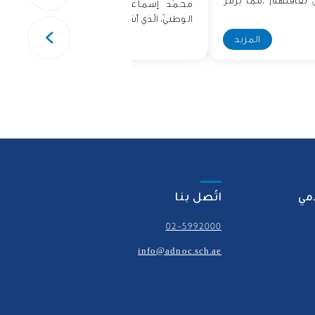
ن ثقافتهم ،مما يرمز
محمّد إسماعيل ممثّلُا عن الأرشيف
الوطنيّ، الّذي أشرك..
المزيد
المزيد
امي
اتّصل بنا
02-5992000
info@adnoc.sch.ae