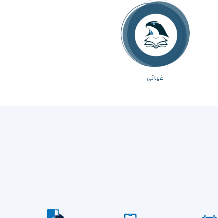
غياثي