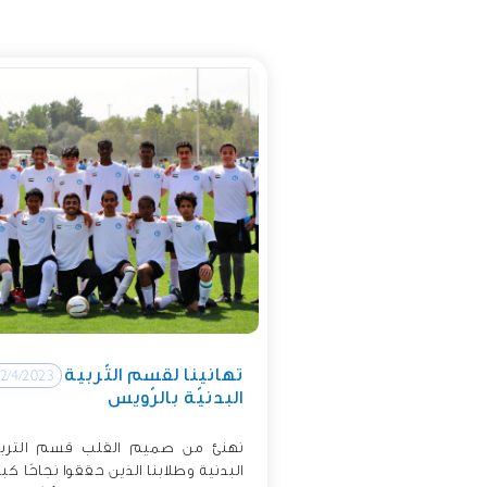
تهانينا لقسم التّربية
2/4/2023
البدنيّة بالرّويس
نهنئ من صميم القلب قسم التربي
البدنية وطلابنا الذين حققوا نجاحًا كبير