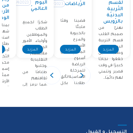
اليوم
لقسم
12/4/2023
الرّياضات
12/4/2023
من
العالميّ
التّربية
الأر
البدنيّة
الوطن
قضينا وقتًا
بالرّويس
شكرًا لجميع
بمناس
مليئًا
نهنئ من
الطلاب
شهر ا
بالحيوية
صميم القلب
والموظفين
استق
والمرح
قسم التربية
وأولياء الأمور
طلّاب
الأسبوع
البدنية
الذين ارتدوا
المزيد
المزيد
المزيد
ا
أدنو
الماضي مع
وطلابنا الذين
ملابسهم
النّخل
أسبوع
حققوا نجاحًا
التقليدية
محمّد
الرياضة
كبيرًا في وقت
،وجلبوا
إسما
للمرحلة
قصير ونتمنى
طعامًا من
ممثّ
الأساسية!تألق
لهم دائمًا..
ثقافتهم
الأرش
طلابنا بكل
،مما يرمز إلى
الوطني
حماسهم
فخرهم..
أشرك.
التسجيل و القبول