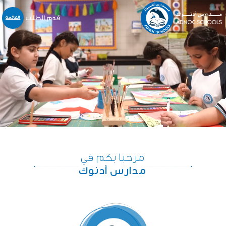
قدم الطلب
القائمة
نبذة عنا
المدارس
المنهاج
التسجيل و القبول
خدمات أخرى
المركز الإعلامي
الخدمات الالكترونية
مرحبا بكم في
الوظائف
مدارس أدنوك
اتّصل بنا
English