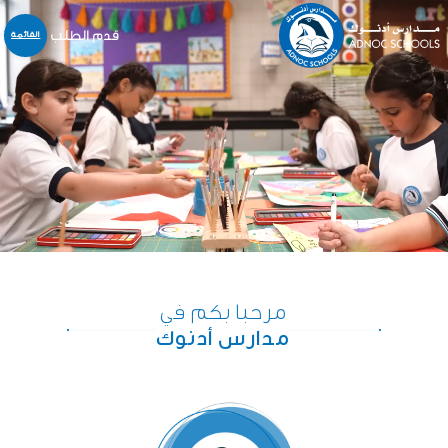
قدم الطلب
القائمة
نبذة عنا
المدارس
المنهاج
التسجيل و القبول
خدمات أخرى
المركز الإعلامي
الخدمات الالكترونية
مرحبا بكم في
الوظائف
مدارس أدنوك
اتّصل بنا
English