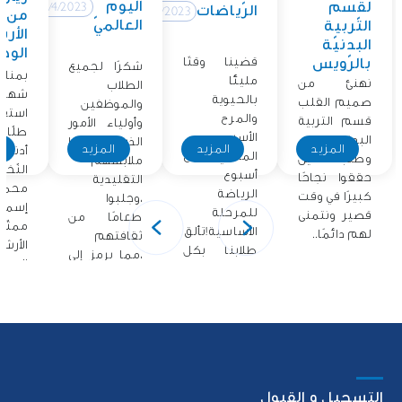
اليوم
لقسم
12/4/2023
الرّياضات
12/4/2023
من
العالميّ
التّربية
الأر
البدنيّة
الوطن
قضينا وقتًا
بالرّويس
شكرًا لجميع
بمناس
مليئًا
نهنئ من
الطلاب
شهر ا
بالحيوية
صميم القلب
والموظفين
استق
والمرح
قسم التربية
وأولياء الأمور
طلّاب
الأسبوع
البدنية
الذين ارتدوا
المزيد
المزيد
المزيد
ا
أدنو
الماضي مع
وطلابنا الذين
ملابسهم
النّخل
أسبوع
حققوا نجاحًا
التقليدية
محمّد
الرياضة
كبيرًا في وقت
،وجلبوا
إسما
للمرحلة
قصير ونتمنى
طعامًا من
ممثّ
الأساسية!تألق
لهم دائمًا..
ثقافتهم
الأرش
طلابنا بكل
،مما يرمز إلى
الوطني
حماسهم
فخرهم..
أشرك.
التسجيل و القبول